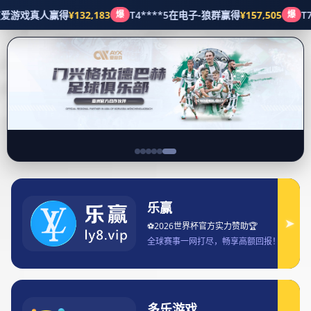
体育中心
首页
体育中心
皇冠体育引领全球竞技风潮打造专业赛
事资讯平台