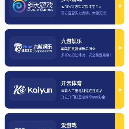
皇冠体育引领全球竞技风潮打造专业
赛事资讯平台
2026-03-18 21:11:31
156
随着全球体育竞技的日益发展，各种赛事信息的需求日益
增加。皇冠体育作为一个行业领先的专业赛事资讯平台，
不仅在信息覆盖和赛事安排上进行了深入的布局，还借助
先进的技术手段，推动全球竞技风潮的发展。本文将从四
个方面对皇冠体育如何引领全球竞技风潮、打造专业赛事