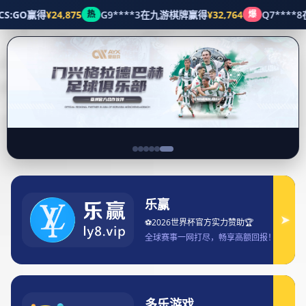
体育中心
首页
体育中心
德甲手机胜负推荐全解析赛季热门赛事
精准预测指南深度分析与投注技巧参考