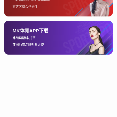
手机端预测工具通常会整合历史交锋数据与近期状态曲
线，通过算法给出概率分布，但用户仍需结合实际阵容变
化进行二次修正。
值得注意的是，数据模型的价值在于“趋势判断”而非“绝对