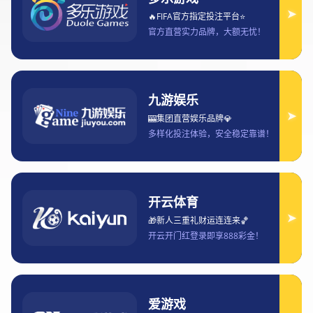
德甲手机胜负推荐全解析赛季热门赛
事精准预测指南深度分析与投注技巧
参考
2026-07-05 05:49:03
64
本文围绕德甲赛季整体走势与“手机胜负推荐”的分析方法展
开系统讲解，从联赛格局、数据建模、盘口变化到实战投
注技巧进行全面拆解。以
entity["sports_league","Bundesliga","German football