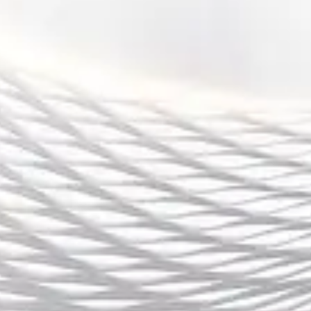
投注策略构建
在实际应用中，手机胜负推荐最终要落地到投注策略层
面。合理的策略应建立在风险分散与长期稳定收益的基础
之上，而非单场结果导向。
针对entity["sports_league","Bundesliga","German
football league"]赛程特点，可以采用分级投注策略，将
高置信度场次与中低置信度场次进行区分管理，从而降低
整体波动风险。
此外，资金管理是策略核心之一，固定比例投注法或动态
资金控制法能够有效避免情绪化操作带来的损失扩大。
同时，结合赛程密集期与轮换机制，适当调整投注节奏，
有助于提升整体策略的适应性与稳定性。
总结：