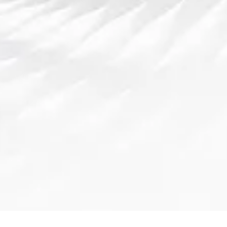
世预赛周末开赛时间公布焦点赛程全面解析球迷观赛指南
最新前瞻报道
2026-07-04 09:31:15
本文围绕“世预赛周末开赛时间公布焦点赛程全面解析球迷
观赛指南最新前瞻报道”展开系统梳理，重点聚焦
entity["sports_event","FIFA World Cup
qualification","international football qualification
tournamen...
沙特对阵法国首发阵容解析：豪华名单碰撞与战术看点前
瞻焦点分析
2026-07-05 11:44:54
本场焦点对决围绕entity["sports_team","Saudi Arabia
national football team","沙特阿拉伯国家队"]与
entity["sports_team","France national football team","法
国国家队"]的首发阵...