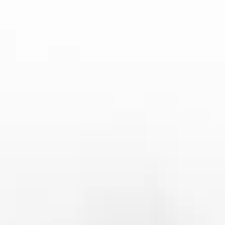
预测”，尤其在强弱对话或关键战中，模型误差可能因战意
变化而扩大。
盘口变化解析
盘口变化是手机胜负推荐体系中最具市场敏感度的部分。
初盘往往反映机构基础判断，而临场盘口则更多体现资金
流向与信息修正。
在entity["sports_league","Bundesliga","German football
league"]赛事中，盘口调整频率较高，尤其是强队对阵中
游球队时，盘口变化往往伴随阵容消息或战术调整。
通过观察水位变化与盘口升降，可以捕捉市场对比赛预期
的真实变化方向，这对判断冷门具有重要参考价值。
但需要强调的是，盘口只是概率映射工具，而非结果预测
工具，过度依赖盘口容易忽视比赛本身的竞技逻辑。
乐竞体育