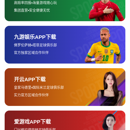
更能影响比赛结果。
此外，主客场表现差异在德甲尤为明显，一些中游球队在
主场具备较强爆冷能力，这类信息在移动端推荐中常被用
于识别“高赔率潜在价值场次”。
综合来看，赛季格局分析的核心在于识别“稳定区间”与“波
动区间”，从而为后续胜负预测提供宏观框架支持。
数据模型分析
在现代足球分析中，数据模型已成为手机胜负推荐的重要
基础工具之一。通过进球期望值、射门转化率、防守失误
率等指标，可以更客观地评估球队真实实力。
在entity["sports_league","Bundesliga","German football
league"]比赛中，节奏快、攻防转换频繁，使得数据波动
更为明显，因此需要结合多维度指标进行综合判断，而非
依赖单一统计数据。