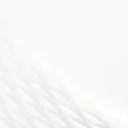
赛中，雷速体育提供实时的控球率、射门次数、传
化。
除了实时数据，雷速体育还推出了赛事回顾功能，
不仅包括比赛的基本数据，还结合了技术人员的分
现，雷速体育不仅让用户更好地理解比赛，还提供
总结：
雷速体育通过打造全新的赛事直播平台，从智能推
全面提升了用户体验。每一项创新功能的推出，都
程，并在此过程中增加与其他观众的互动交流。通
还加强了用户参与感，使得平台成为了体育爱好者
展望未来，随着技术的不断进步，雷速体育在赛事
进用户体验，雷速体育将继续为用户提供更加优质
互动，为广大体育迷带来更加精彩和多元的赛事直