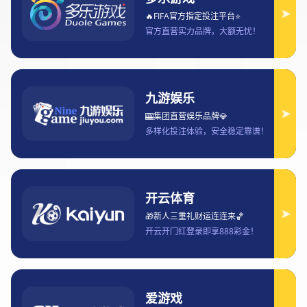
今日焦点赛事精彩对决球员状态分析
与战术布局深度解读
2025-08-24 17:12:44
290
今日焦点赛事是一场备受瞩目的对决，两支强队将在场上
展开激烈的比拼。从球员状态到战术布局，每个细节都可
能决定比赛的胜负。本篇文章将通过分析球员的状态、战
术布局、技术特点以及关键球员的表现，深度解读这一精
彩对决。文章将分为四个部分，分别探讨球员的当前状