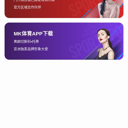
而球队B的战术则较为稳重，他们的防守体系十分严密，特
别是在中场的拦截和传递上，球队B能够有效地压制对方的
进攻势头。球队B采用的是4-4-2阵型，稳固的防线和中场的
对抗性使得对方难以渗透。然而，球队B的进攻多依赖于边
路的突破和长传球，尽管在前场有不小的威胁，但相比球
队A的快速反击，他们的进攻更具节奏性。
比赛中，如何平衡进攻和防守，将是决定两队能否获胜的
关键。球队A的强攻一旦被打破，可能会暴露出防守上的空
隙，而球队B则需要在防守稳固的基础上，寻找机会进行反
击。双方的战术布置上，可以说是一次攻守的博弈。
3、技术风格对比：速度与力量的较
量