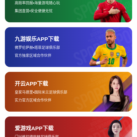
通常在赛事开票前，官方会提前发布售票公告，明确售票
时间、场馆地址、票价等级以及购票须知。部分大型赛事
如DOTA2国际邀请赛（The International）会采用分阶段售
票方式，首轮面向注册会员预售，随后开放公众购买。这
种分层机制有助于保证核心玩家优先获得门票机会，也能
减轻抢票系统的压力。
此外，针对国际观众，部分赛事支持跨国购票与电子票发
送。购票者需确保填写真实的身份证或护照信息，以便核
验身份并在入场时使用实名制通道。不同区域的票务规则
可能存在细微差异，因此提前阅读购票须知是每位观众避
免入场问题的关键步骤。
2、票务系统操作与购买流程指南