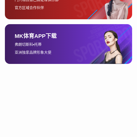
在正式开票时，了解票务系统的操作流程能显著提高购票
成功率。一般情况下，观众需要提前注册购票账户，并在
开票前绑定手机号、邮箱及实名认证信息。开票当日，进
入官方平台的购票入口后，应优先选择目标场次、座位区
域与票档价位，系统通常会提供动态刷新座位功能，以防
座位被他人锁定。
完成选票后，购票者需在限定时间内完成支付。为防止因
网络延迟或支付失败而导致订单作废，建议提前绑定支付
宝或微信等快捷支付方式。一些赛事平台还提供“候补购票”
机制，即在票务售罄后可排队等待退票或额外放票机会，
这对错过首轮抢票的观众来说是另一种补救途径。
购票完成后，观众会收到电子订单确认邮件或短信，内容
包括电子票二维码、入场须知及赛事时间表。部分高规格
赛事采用电子票与实体票并行机制，观众可选择邮寄实体
票或直接凭电子二维码入场。务必妥善保存购票凭证，以
防在检票环节出现信息不符的情况。