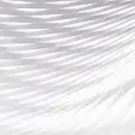
赛事结束后，观众需按秩序分批离场。由于人流密集，离
场时应听从现场指挥，避免推搡与拥堵。部分赛事会在闭
幕式后开放签名或合影区，观众若计划参加，应提前了解
官方公告并遵守秩序。保持良好的现场行为不仅是个人素
养的体现，也是对赛事组织者和选手的尊重。
总结：
总体而言，DOTA2职业联赛的门票订购与入场流程体系已
相对完善，从售票渠道到现场安检均体现了高效、安全与
专业化的管理思路。观众只需在官方渠道购票、提前熟悉
操作流程，并在现场配合检票与安检，就能顺利进入赛
场，享受最纯粹的电竞氛围。通过标准化流程的执行，赛
事主办方不仅保障了门票真实性和安全性，也为玩家营造
了更加公平、舒适的观赛环境。
未来，随着数字票务与智能入场系统的进一步发展，
DOTA2职业联赛的观赛体验将持续优化。从线上购票到现
场互动，整个流程将更加便捷与人性化。无论是资深玩家