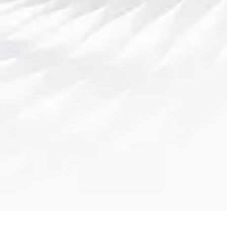
台，感受每一个激动人心的瞬间，共同见证意甲赛季的每
一次高潮。
KPL积分榜最新更新强队格局重塑季后赛形势全面解析前瞻
观察版
2026-01-26 15:21:53
文章摘要：随着KPL积分榜的最新更新，联赛整体竞争格局
正在悄然发生深刻变化。传统豪门的统治力受到新兴强队
的强力冲击，中游战队的策略调整也让季后赛席位之争愈
发白热化。本篇《KPL积分榜最新更新强队格局重塑季后赛
形势全面解析前瞻观察版》将立足当前积分榜变化，从强
队格局演变、战术体系升级、季后赛席位竞争以...