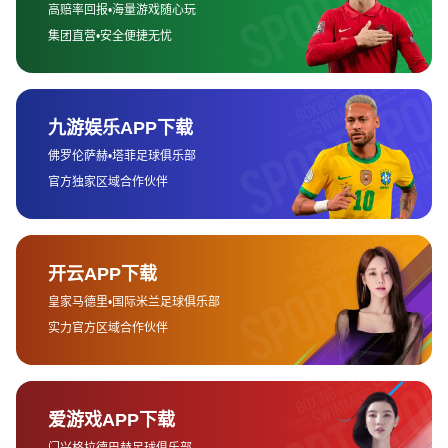
着球迷的心。特别是在近几个赛季，尤文图斯的强势复苏
和国际米兰的稳步提升，让这一对决更加扑朔迷离。通过
赛事直播，球迷不仅能看到比赛的即时进程，还能获得详
细的技术分析和球员数据，帮助他们更深入地理解比赛背
后的战术布置和球员表现。
而AC米兰与罗马的对决，则是另一场具有历史意义的豪门
之战。两队在意甲的争冠历史上都有着辉煌的篇章，球迷
对他们的对抗充满了期待。通过直播平台，球迷们可以在
赛前了解两队的最新阵容和战术安排，在赛中实时看到球
员的精彩表现，特别是在决胜时刻，直播让每一个进球和
扑救都显得尤为珍贵。
2、实时冠军争夺呈现
冠军的争夺始终是每个赛季最令人关注的话题，而意甲的
冠军争夺更是充满了未知与悬念。随着每个赛季的推进，
排名不断变化，强队之间的较量常常决定着最终冠军的归
属。通过意甲赛事的直播，球迷可以实时看到各支球队的