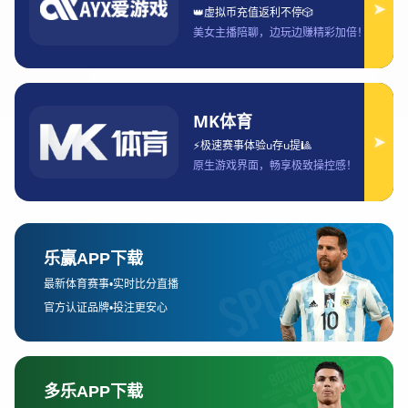
对决的每一刻都充满了悬念与激情。无论是强队间的顶级
较量，还是快速发展的新贵崛起，这些都为球迷们带来了
无数精彩瞬间。实时呈现的赛事直播不仅让球迷们能够第
一时间看到比赛进程，更是通过高质量的解说和数据分
析，提升了观赛体验。本文将从多个维度详细探讨意甲赛
事直播的全新开启，如何让球迷不容错过每一场豪门对
决，以及冠军争夺的进程如何在直播中一一呈现。
1、豪门对决精彩纷呈
在意甲的赛场上，豪门对决一直是球迷们最期待的比赛之
一。无论是尤文图斯、AC米兰、国际米兰，还是罗马、那
不勒斯，这些球队都有着丰富的历史底蕴和强大的实力。
每一场豪门之间的较量，都充满了激情与悬念。随着赛季
的开启，球迷们通过直播实时观看这些对决，仿佛亲临现
场，感受着比赛的紧张氛围。
尤文图斯和国际米兰的对决，素来被视为意甲最具看点的
比赛之一。两队在历史上曾多次交锋，每一次碰撞都牵动