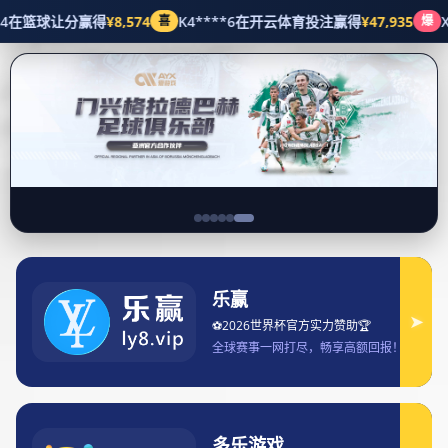
五大联赛
首页
五大联赛
深入解析Betfair体育平台最新玩法与投
注策略全指南