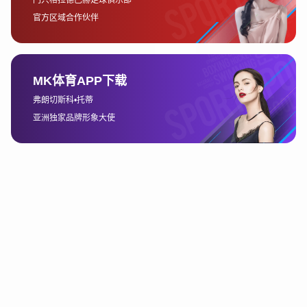
另外，Betfair还提供丰富的边注市场，包括总进球数、半
场胜平负、角球数等多种细分玩法。这些创新玩法不仅增
加了投注乐趣，还为玩家提供了更多策略空间。例如，通
过分析球队战术和比赛走势，可以在边注市场中找到价值
投注机会，提高收益率。
2、赔率机制解析
Betfair的赔率机制与传统博彩公司不同，它是由玩家之间
的供需关系形成的，这意味着赔率会实时波动。理解赔率
形成原理对于玩家选择最佳下注时机至关重要。赔率高低
不仅反映了玩家对结果的预期，还间接体现了市场信心和