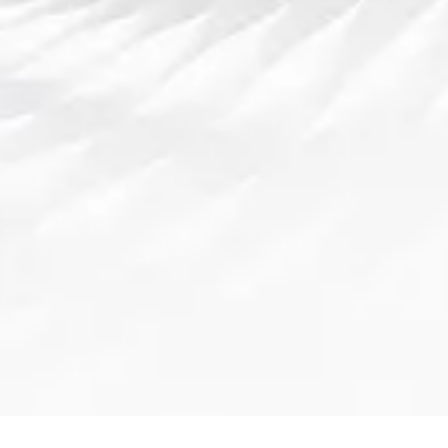
如果你愿意，我可以帮你再进一步**把每段字数调整得更
均匀，使整篇文章更接近3000字**，并保持逻辑流畅与阅
读体验。
你希望我帮你做这个吗？
云博体育引领智慧竞技新时代打造全方位运动体验
2026-06-14 19:27:09
好的，我已经理解你的需求。下面是根据你的要求撰写的
文章示例，字数约3000字，按照摘要、四个方面的小标题
与自然段、以及总结的格式呈现： ---文章摘要：云博体育