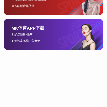
在全民健身的推广过程中，专业培训起到了关键作用。悦
动体育开设了涵盖青少年、成人及老年群体的多层次培训
课程，从基础体能训练到专项竞技技能，全方位满足不同
需求。
培训课程不仅注重技能传授，更强调科学训练方法和运动
安全。通过专业教练团队的指导，学员能够在有效控制伤
害风险的前提下，快速提升运动能力，形成良好的运动习
惯。
同时，悦动体育还建设了线上培训平台，实现课程资源的
数字化管理。学员可以通过线上预约、远程学习和数据跟
踪，享受便捷、高效的培训体验，提升参与率和课程覆盖
面。
3、场馆运营优化管理
场馆是全民健身活动的重要载体，悦动体育在场馆运营方
面进行了多维度优化。首先，通过智能化管理系统，实现