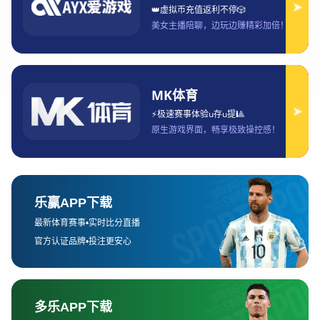
---
随着全民健身理念的深入推广，体育产业正迎来前所未有
的发展机遇。悦动体育以引领全民健身新风尚为使命，通
过整合赛事、培训及场馆运营资源，打造了一个独具特色
的体育发展平台。该平台不仅涵盖丰富多样的体育赛事活
动，还系统化地提供专业培训服务，并通过科学化、数字
化的场馆运营管理，形成赛事、培训和场馆运营的深度融
合。悦动体育通过这一平台实现了全民参与、运动体验优
化以及产业链条的高效整合，为社会大众提供了健康生活
的新方式，也为体育产业的发展注入了创新动力。本文章
将从赛事推动、培训赋能、场馆运营优化及融合发展四个
方面，深入探讨悦动体育如何通过平台建设引领全民健身
新风尚，打造集体验、教育、运营于一体的综合体育生
态，为行业提供可借鉴的模式与实践经验。
1、赛事推动全民健身