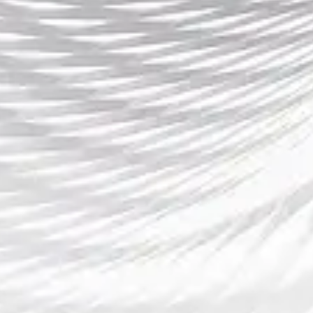
总结：
综合来看，entity["sports_team","Real Sociedad","西班牙
足球俱乐部皇家社会"]若以其现有体系框架延伸至
entity["sports_event","2026 FIFA World Cup","2026年美
加墨世界杯"]级别赛场，其核心竞争力仍然建立在稳定结
构与中场控制之上。无论是阵容层次还是战术执行，其整
体思路均体现出现代足球对速度与控制并重的要求。
未来若要在世界级舞台取得突破，球队需要在攻坚能力与
高强度对抗适应性方面进一步提升，同时增强替补深度与
多战术切换能力。只有在稳定体系基础上持续进化，才能
在顶级赛事中保持持续竞争力并实现更高目标。