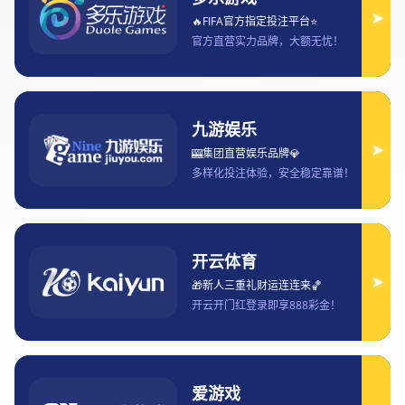
皇家社会美加墨世界杯首发阵容核心
解析与战术展望深度分析全景解读
2026-07-06 05:49:09
38
本篇文章围绕entity["sports_team","Real Sociedad","西班
牙足球俱乐部皇家社会"]在即将到来的
entity["sports_event","2026 FIFA World Cup","2026年美
加墨世界杯"]背景下，假设其以核心球员体系为基础所构
建的“首发阵容战术模型”进行全景式解析与展望。文章从阵