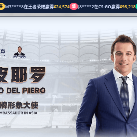
五大联赛
五大联赛
1xbet官网入口全新体验指南探索安全便捷访问方式与精