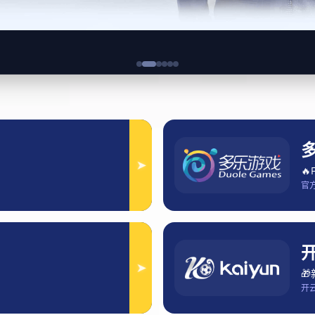
全新体验指南探索安全便
内容推荐
43
验、安全保障以及内容丰富度的关注不断提升。1xbet官
式展开介绍，同时结合精彩内容推荐，帮助用户更好地了
账户安全保护，到内容生态升级、用户体验提升，全方位
面深入解析1xbet官网入口全新体验指南，探讨如何通过
保障个人信息与账户权益，以及如何发现更多优质内容资
平台体验优化的重要意义，在便捷操作与丰富内容之间找
。