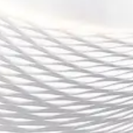
面分析可以发现，安全便捷的访问方式与丰富精彩的内容推
到安全保障，从内容探索到服务升级，每一个环节都影响
性以及高品质体验的需求也会持续提升。未来，持续优化
打造优质平台体验的重要基础，为用户带来更加便捷、稳
在线观看最新资讯高清入口分享版
2026-07-07
tity["sports_team", "马德里竞技", "西班牙足球俱
event", "非洲杯", "非洲国家杯足球赛"]为核心切入点，系统梳理其
版权格局与高清观赛体验演进。...