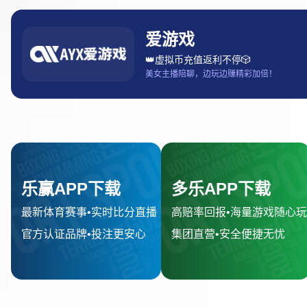
1、便捷入口优化体验