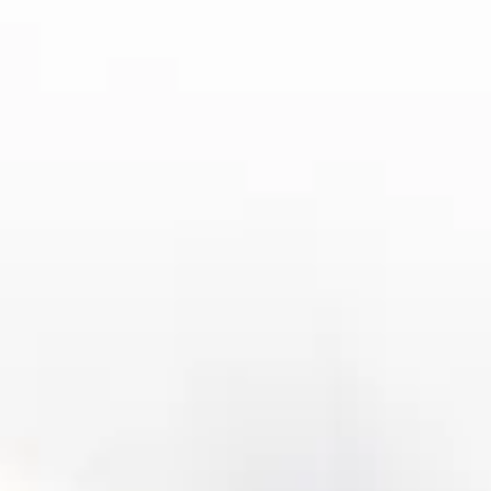
量和体验方面。清晰的分类结构、丰富的信息展示以及便
容特点，从而提升选择过程中的满意度。
中不断发现新的兴趣方向，而平台则通过持续优化推荐机
一步增强用户黏性，形成更加积极的使用体验。
t官网入口全新体验指南围绕操作便利性、页面设计以及服务
的环境中完成各类操作。
、功能排列方式以及信息展示逻辑，都会影响用户的实际
程更加自然，减少不必要的使用障碍。
不同用户拥有不同需求，通过更加灵活的功能设置和内容
都能获得更加贴合自身习惯的体验。
注用户反馈。通过不断收集意见并优化服务，平台能够保
创造更加完善的数字体验。