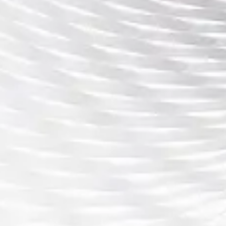
B33体育引领智能赛事新时代打造
11:44:53
:::writing{variant="docu
B33体育正以创新理念引领智能
大运动爱好者开启全新的体育体验
科技赋...