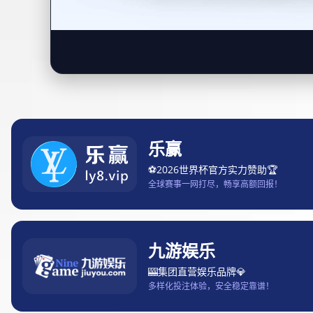
1xbet官网入口
捷访问方式与精彩
2026-07-08 09:47:16
摘要：随着数字娱乐服务不断发展，用户对于访问体
网入口全新体验指南围绕更加安全、便捷的访问方
解平台使用过程中的关键环节。从入口访问优化、
展现现代线上娱乐服务的发展方向。本文将从四个方
科学的访问方式提升使用效率，如何借助安全机制
源。通过系统化介绍，让用户能够更加全面地认识
到更加舒适的使用方式，进一步提升整体访问感受