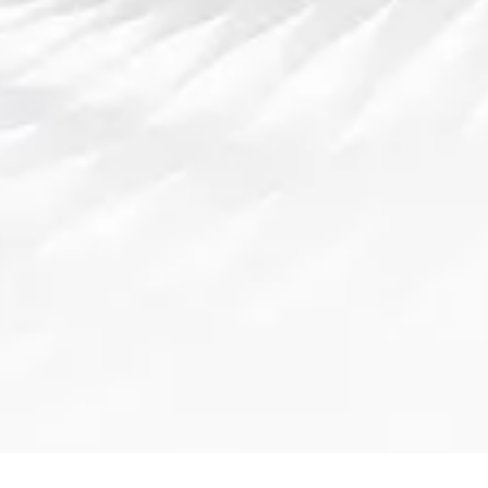
局。其通过精准的市场定位满足了中国消费者的多样化需
求，并通过技术驱动不断推动产品的创新与升级。在品牌
传播方面，酷游体育采用了多渠道、多维度的传播策略，
取得了显著的成效。此外，通过深度的本地化运营，酷游
体育不仅提高了品牌的市场渗透率，还与中国本土的体育
产业建立了紧密联系，提升了市场竞争力。
展望未来，酷游体育在中国市场的增长潜力仍然巨大。随
着体育产业的不断发展和消费者需求的不断变化，酷游体
育有望进一步扩大其在中国市场的影响力。通过持续的技
术创新与本地化策略，酷游体育将能够在竞争激烈的体育
市场中占据更加有利的地位，迎接更加广阔的市场前景。