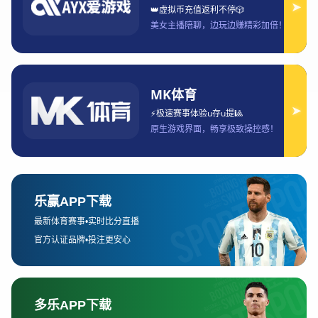
探讨其在中国市场的现状与前景。首先，酷游体育通过精
准的市场定位和丰富的产品线，满足了不同消费者的需
求；其次，凭借强大的技术背景，酷游体育的产品创新不
断推动行业发展；同时，品牌传播策略的有效执行使其在
激烈的市场竞争中脱颖而出；最后，本地化运营的深度整
合帮助酷游体育更好地与中国消费者建立连接。总体而
言，酷游体育在中国市场的未来发展潜力巨大，特别是在
政策支持和市场需求不断增长的背景下，仍有着广阔的前
景。
1、市场定位精准，满足多元需求
酷游体育的市场定位非常明确，它不仅仅是一个传统的体
育平台，更是一个集赛事直播、体育资讯、互动社交等多
功能于一体的综合性平台。通过多层次的产品设计，酷游
体育能够满足不同消费者的需求。例如，对于注重赛事直
播的观众，酷游体育提供了高清、实时的比赛内容；对于
热衷于体育数据分析的用户，平台也提供了丰富的数据支
持和智能推荐服务。这样的精准定位使得酷游体育能够在