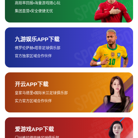
竞争激烈的市场中占据一席之地。
此外，酷游体育根据中国市场的特殊性，针对性地推出了
一些符合本地消费者需求的定制化服务。例如，考虑到中
国用户偏好的社交互动功能，酷游体育推出了与朋友分享
赛事、评论、打赏等互动功能，增加了用户的粘性。这种
市场定位的灵活性使酷游体育能够快速响应市场变化，及
时调整策略。
酷游体育在满足消费者需求的同时，还注重深度挖掘不同
细分市场的潜力。通过对不同年龄、性别、职业群体的调
查分析，酷游体育逐渐形成了多个精准的用户画像，这为
其产品设计和服务优化提供了重要的参考依据。总之，酷
游体育的市场定位精准，能够有效满足中国市场日益多元
化的需求。
2、技术驱动创新，推动产品升级