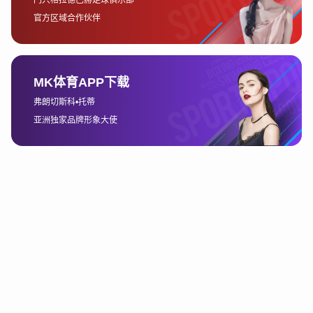
作为一家依赖技术创新的企业，酷游体育在产品研发方面
投入了大量的资源与精力。公司通过大数据分析、人工智
能等技术手段，提升了用户体验并推动了平台的不断升
级。例如，在赛事直播方面，酷游体育利用人工智能算法
为用户推荐个性化的观看内容，通过机器学习不断优化推
荐系统，确保用户能够轻松找到自己感兴趣的赛事。
此外，酷游体育还在虚拟现实（VR）和增强现实（AR）技
术方面进行了积极的探索。通过这些前沿技术，平台能够
提供更加沉浸式的观赛体验，特别是在一些大型赛事中，
用户能够通过VR技术身临其境地感受比赛的精彩。这种创
新性应用不仅提高了平台的技术含量，也为酷游体育赢得
了市场的口碑。
乐竞体育平台
酷游体育还注重技术与内容的深度融合，依托强大的技术
平台，进一步推动体育内容的多元化发展。例如，通过数